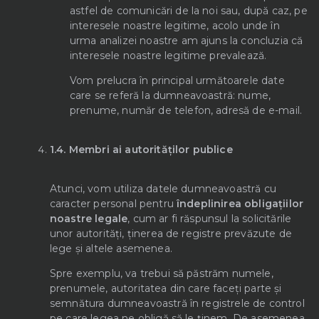
astfel de comunicări de la noi sau, după caz, pe
interesele noastre legitime, acolo unde în
urma analizei noastre am ajuns la concluzia că
interesele noastre legitime prevalează.
Vom prelucra în principal următoarele date
care se referă la dumneavoastră: nume,
prenume, număr de telefon, adresă de e-mail.
1.4.
Membri ai autorităților publice
Atunci, vom utiliza datele dumneavoastră cu
caracter personal pentru
îndeplinirea obligațiilor
noastre legale
, cum ar fi răspunsul la solicitările
unor autorități, ținerea de registre prevăzute de
lege și altele asemenea.
Spre exemplu, va trebui să păstrăm numele,
prenumele, autoritatea din care faceți parte și
semnătura dumneavoastră în registrele de control
pe care legea ne obligă să le ținem. De asemenea,