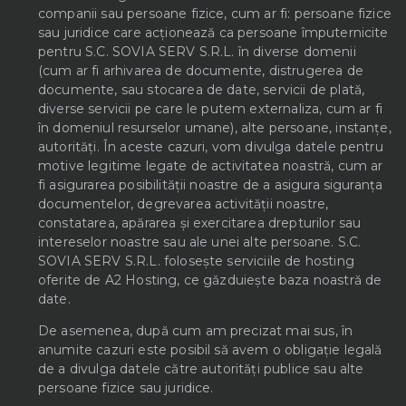
companii sau persoane fizice, cum ar fi: persoane fizice
sau juridice care acționează ca persoane împuternicite
pentru S.C. SOVIA SERV S.R.L. în diverse domenii
(cum ar fi arhivarea de documente, distrugerea de
documente, sau stocarea de date, servicii de plată,
diverse servicii pe care le putem externaliza, cum ar fi
în domeniul resurselor umane), alte persoane, instanțe,
autorități. În aceste cazuri, vom divulga datele pentru
motive legitime legate de activitatea noastră, cum ar
fi asigurarea posibilității noastre de a asigura siguranța
documentelor, degrevarea activității noastre,
constatarea, apărarea și exercitarea drepturilor sau
intereselor noastre sau ale unei alte persoane. S.C.
SOVIA SERV S.R.L. folosește serviciile de hosting
oferite de A2 Hosting, ce găzduiește baza noastră de
date.
De asemenea, după cum am precizat mai sus, în
anumite cazuri este posibil să avem o obligație legală
de a divulga datele către autorități publice sau alte
persoane fizice sau juridice.