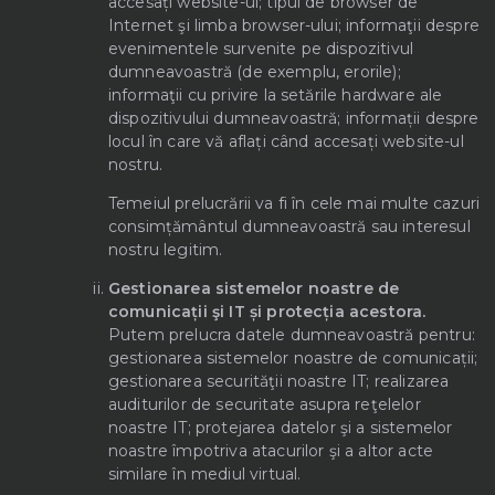
accesați website-ul; tipul de browser de
Internet şi limba browser-ului; informaţii despre
evenimentele survenite pe dispozitivul
dumneavoastră (de exemplu, erorile);
informaţii cu privire la setările hardware ale
dispozitivului dumneavoastră; informații despre
locul în care vă aflați când accesați website-ul
nostru.
Temeiul prelucrării va fi în cele mai multe cazuri
consimțământul dumneavoastră sau interesul
nostru legitim.
Gestionarea sistemelor noastre de
comunicații şi IT și protecția acestora.
Putem prelucra datele dumneavoastră pentru:
gestionarea sistemelor noastre de comunicații;
gestionarea securităţii noastre IT; realizarea
auditurilor de securitate asupra reţelelor
noastre IT; protejarea datelor şi a sistemelor
noastre împotriva atacurilor şi a altor acte
similare în mediul virtual.