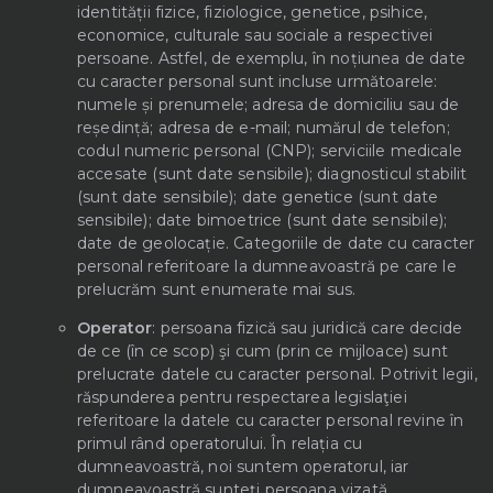
identității fizice, fiziologice, genetice, psihice,
economice, culturale sau sociale a respectivei
persoane. Astfel, de exemplu, în noțiunea de date
cu caracter personal sunt incluse următoarele:
numele și prenumele; adresa de domiciliu sau de
reședință; adresa de e-mail; numărul de telefon;
codul numeric personal (CNP); serviciile medicale
accesate (sunt date sensibile); diagnosticul stabilit
(sunt date sensibile); date genetice (sunt date
sensibile); date bimoetrice (sunt date sensibile);
date de geolocație. Categoriile de date cu caracter
personal referitoare la dumneavoastră pe care le
prelucrăm sunt enumerate mai sus.
Operator
: persoana fizică sau juridică care decide
de ce (în ce scop) şi cum (prin ce mijloace) sunt
prelucrate datele cu caracter personal. Potrivit legii,
răspunderea pentru respectarea legislaţiei
referitoare la datele cu caracter personal revine în
primul rând operatorului. În relația cu
dumneavoastră, noi suntem operatorul, iar
dumneavoastră sunteți persoana vizată.