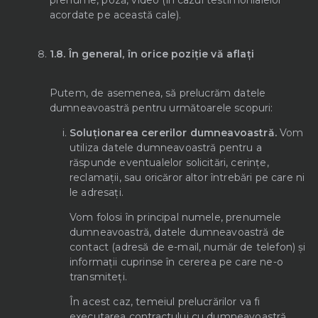
prenume, poză, video (în cazul testimonialelor
acordate pe această cale).
1.8.
În general, în orice poziție vă aflați
Putem, de asemenea, să prelucrăm datele
dumneavoastră pentru următoarele scopuri:
Soluționarea cererilor dumneavoastră.
Vom
utiliza datele dumneavoastră pentru a
răspunde eventualelor solicitări, cerințe,
reclamații, sau oricăror altor întrebări pe care ni
le adresați.
Vom folosi în principal numele, prenumele
dumneavoastră, datele dumneavoastră de
contact (adresă de e-mail, număr de telefon) și
informații cuprinse în cererea pe care ne-o
transmiteți.
În acest caz, temeiul prelucrărilor va fi
executarea contractului cu dumneavoastră