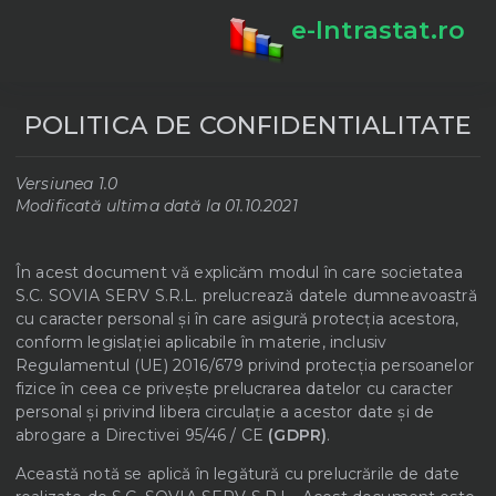
e-Intrastat.ro
e-Intrastat.ro
Ce este intrastat
POLITICA DE CONFIDENTIALITATE
Incoterms
Versiunea 1.0
Plan tarifar
Modificată ultima dată la 01.10.2021
Cont nou
În acest document vă explicăm modul în care societatea
Autentificare
S.C. SOVIA SERV S.R.L. prelucrează datele dumneavoastră
cu caracter personal și în care asigură protecția acestora,
Cine suntem
conform legislației aplicabile în materie, inclusiv
Regulamentul (UE) 2016/679 privind protecția persoanelor
Varianta veche
fizice în ceea ce privește prelucrarea datelor cu caracter
personal și privind libera circulație a acestor date și de
abrogare a Directivei 95/46 / CE
(GDPR)
.
Această notă se aplică în legătură cu prelucrările de date