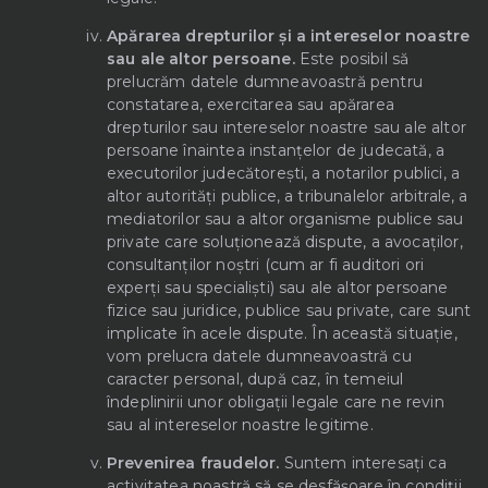
Apărarea drepturilor și a intereselor noastre
sau ale altor persoane.
Este posibil să
prelucrăm datele dumneavoastră pentru
constatarea, exercitarea sau apărarea
drepturilor sau intereselor noastre sau ale altor
persoane înaintea instanțelor de judecată, a
executorilor judecătorești, a notarilor publici, a
altor autorități publice, a tribunalelor arbitrale, a
mediatorilor sau a altor organisme publice sau
private care soluționează dispute, a avocaților,
consultanților noștri (cum ar fi auditori ori
experți sau specialiști) sau ale altor persoane
fizice sau juridice, publice sau private, care sunt
implicate în acele dispute. În această situație,
vom prelucra datele dumneavoastră cu
caracter personal, după caz, în temeiul
îndeplinirii unor obligații legale care ne revin
sau al intereselor noastre legitime.
Prevenirea fraudelor.
Suntem interesați ca
activitatea noastră să se desfășoare în condiții