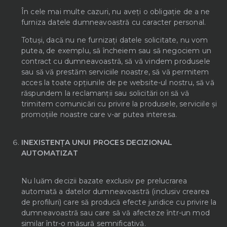
În cele mai multe cazuri, nu aveți o obligație de a ne
furniza datele dumneavoastră cu caracter personal.
Totuși, dacă nu ne furnizați datele solicitate, nu vom
putea, de exemplu, să încheiem sau să negociem un
contract cu dumneavoastră, să vă vindem produsele
sau să vă prestăm serviciile noastre, să vă permitem
acces la toate opțiunile de pe website-ul nostru, să vă
răspundem la reclamanții sau solicitări ori să vă
trimitem comunicări cu privire la produsele, serviciile și
promoțiile noastre care v-ar putea interesa.
INEXISTENȚA UNUI PROCES DECIZIONAL
AUTOMATIZAT
Nu luăm decizii bazate exclusiv pe prelucrarea
automată a datelor dumneavoastră (inclusiv crearea
de profiluri) care să producă efecte juridice cu privire la
dumneavoastră sau care să vă afecteze într-un mod
similar într-o măsură semnificativă.