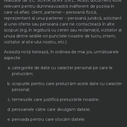
realizate de S.C. SOVIA SERV S.R.L.. Acest document este
relevant pentru dumneavoastră indiferent de poziția în
care vă aflați: client, partener – persoană fizică,
reprezentant al unui partener – persoană juridică, solicitant
al unei oferte sau persoană care ne contactează în alte
scopuri (eg, în legătură cu cereri sau reclamații), vizitator al
unuia dintre sediile ori punctele noastre de lucru, intern,
vizitator al site-ului nostru, etc.)
Această notă tratează, în ordinea de mai jos, următoarele
aspecte:
categoriile de date cu caracter personal pe care le
prelucrăm;
scopurile pentru care prelucrăm acele date cu caracter
personal;
temeiurile care justifică prelucrările noastre;
persoanele către care divulgăm datele;
perioada pentru care stocăm datele;