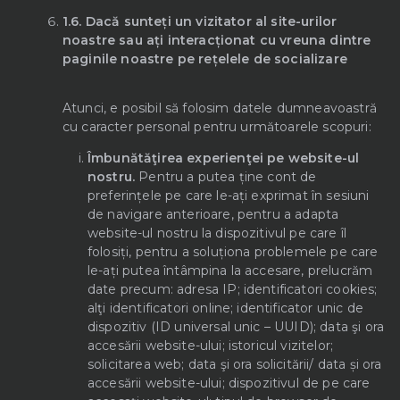
1.6.
Dacă sunteți un vizitator al site-urilor
noastre sau ați interacționat cu vreuna dintre
paginile noastre pe rețelele de socializare
Atunci, e posibil să folosim datele dumneavoastră
cu caracter personal pentru următoarele scopuri:
Îmbunătăţirea experienţei pe website-ul
nostru.
Pentru a putea ține cont de
preferințele pe care le-ați exprimat în sesiuni
de navigare anterioare, pentru a adapta
website-ul nostru la dispozitivul pe care îl
folosiți, pentru a soluționa problemele pe care
le-ați putea întâmpina la accesare, prelucrăm
date precum: adresa IP; identificatori cookies;
alţi identificatori online; identificator unic de
dispozitiv (ID universal unic – UUID); data şi ora
accesării website-ului; istoricul vizitelor;
solicitarea web; data şi ora solicitării/ data și ora
accesării website-ului; dispozitivul de pe care