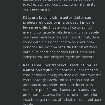
(dacă există) sau, după caz, consimțământul
dumneavoastră.
Răspuns la solicitările autorităților sau
prelucrarea datelor în alte cazuri în care
legea ne obligă.
Este posibil ca uneori să
avem o obligație legală de a comunica datele
dumneavoastră către anumite autorități, de a
stoca datele dumneavoastră pe o anumită
perioadă sau de a vă prelucra într-un alt mod
datele. În acest caz, temeiul prelucrării va fi
îndeplinirea unei obligații legale ale noastre.
Realizarea unor tranzacții, restructurări sau
a altor operațiuni.
În contextul unor tranzacții,
este posibil să divulgăm datele dumneavoastră
către potențiali achizitori sau consultanți ai
acestora ori autorități, deși vom încerca să
reducem pe cât posibil aceasta. În acest caz,
prelucrarea va avea loc în temeiul intereselor
noastre legitime sau al îndeplinirii unor obligații
legale.